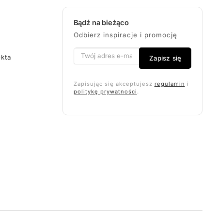
Bądź na bieżąco
Odbierz inspiracje i promocję
ekta
Zapisz się
Zapisując się akceptujesz
regulamin
i
politykę prywatności
.