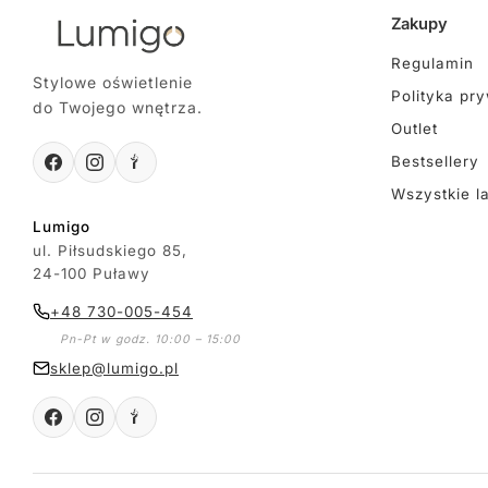
Zakupy
Regulamin
Stylowe oświetlenie
Polityka pr
do Twojego wnętrza.
Outlet
Bestsellery
Wszystkie l
Lumigo
ul. Piłsudskiego 85,
24-100 Puławy
+48 730-005-454
Pn-Pt w godz. 10:00 – 15:00
sklep@lumigo.pl