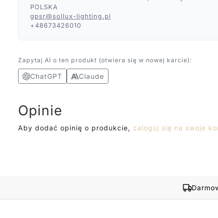
POLSKA
gpsr@sollux-lighting.pl
+48673426010
Zapytaj AI o ten produkt (otwiera się w nowej karcie):
ChatGPT
Claude
Opinie
Aby dodać opinię o produkcie,
zaloguj się na swoje ko
Darmow