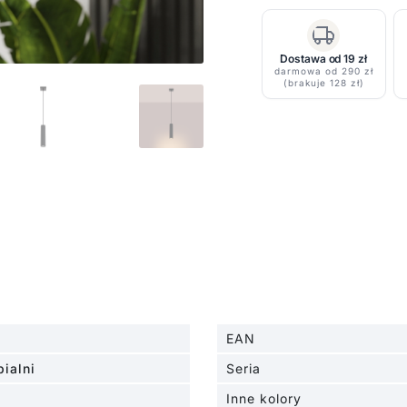
w
kolorze
czarnym
Dostawa od 19 zł
darmowa od 290 zł
nad
(brakuje 128 zł)
wyspę
Karbon
EAN
ialni
Seria
Inne kolory