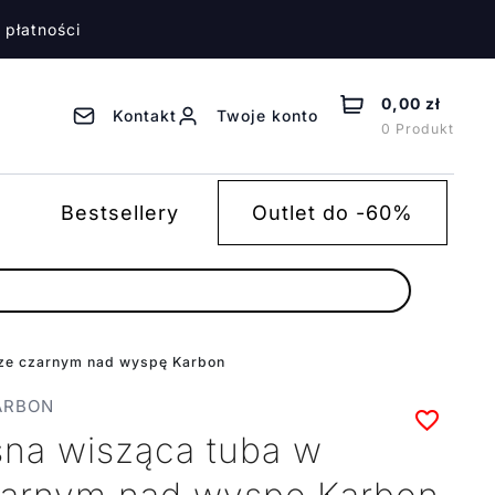
 płatności
0,00 zł
Kontakt
Twoje konto
0 Produkt
Bestsellery
Outlet do -60%
rze czarnym nad wyspę Karbon
KARBON
na wisząca tuba w