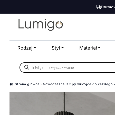
Darmow
Przejdź
Przejdź
do
do
nawigacji
treści
Rodzaj
Styl
Materiał
Wyszukiwarka
produktów
Strona główna
Nowoczesne lampy wiszące do każdego 