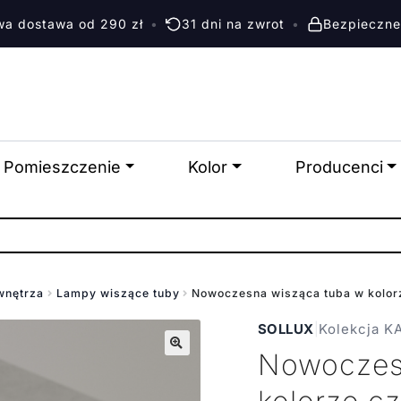
a dostawa od 290 zł
•
31 dni na zwrot
•
Bezpieczne
Pomieszczenie
Kolor
Producenci
wnętrza
Lampy wiszące tuby
Nowoczesna wisząca tuba w kolo
SOLLUX
|
Kolekcja 
Nowoczes
🔍