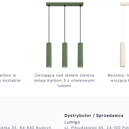
arbon w
Zwisająca nad stołem zielona
Beżowa, t
 kształcie
lampa Karbon 3 z oliwkowymi
wisząca
tubami
Dystrybutor / Sprzedawca
Lumigo
ietka 35, 64-840 Budzyń,
ul. Piłsudskiego 85, 24-100 Pu