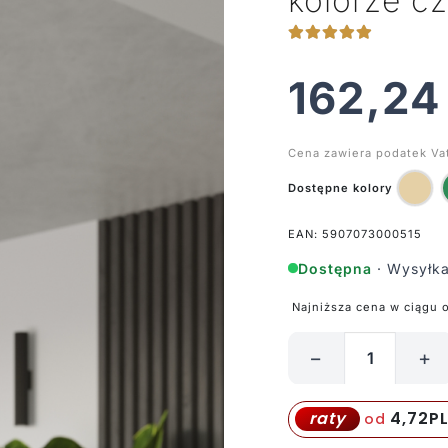
kolorze c
162,2
Cena zawiera podatek Va
Dostępne kolory
EAN: 5907073000515
Dostępna
· Wysyłka
Najniższa cena w ciągu 
−
+
ilość
Nowoczesna
wisząca
4,72
P
raty
od
tuba