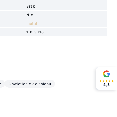
Brak
Nie
metal
1 X GU10
e
Oświetlenie do salonu
4,8