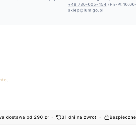
+48 730-005-454
(Pn-Pt 10:00
sklep@lumigo.pl
nto
.
a dostawa od 290 zł
•
31 dni na zwrot
•
Bezpieczne