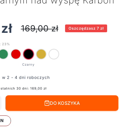
zarnym nad wyspę Karbon
4
zł
169,00
zł
Oszczędzasz 7 zł
t 23%
 w 2 - 4 dni roboczych
ostatnich 30 dni:
169,00
zł
DO KOSZYKA
LN