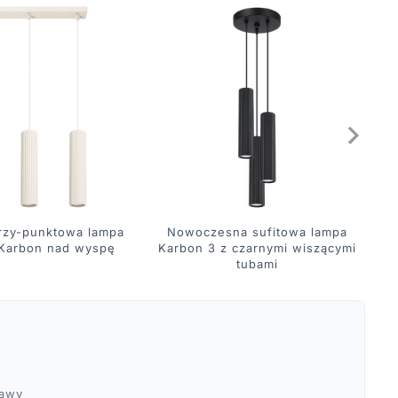
rzy-punktowa lampa
Nowoczesna sufitowa lampa
 Karbon nad wyspę
Karbon 3 z czarnymi wiszącymi
pi
tubami
ławy