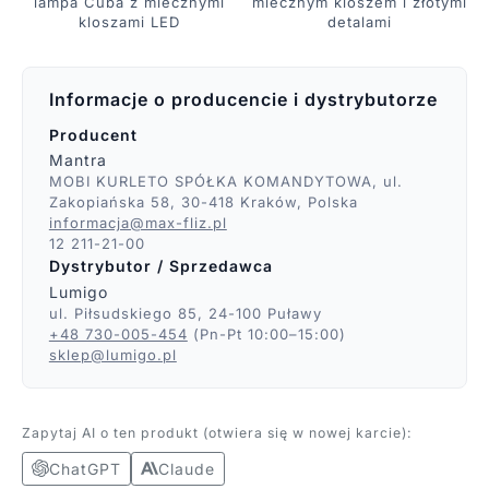
lampa Cuba z mlecznymi
mlecznym kloszem i złotymi
kloszami LED
detalami
Informacje o producencie i dystrybutorze
Producent
Mantra
MOBI KURLETO SPÓŁKA KOMANDYTOWA, ul.
Zakopiańska 58, 30-418 Kraków, Polska
informacja@max-fliz.pl
12 211-21-00
Dystrybutor / Sprzedawca
Lumigo
ul. Piłsudskiego 85, 24-100 Puławy
+48 730-005-454
(Pn-Pt 10:00–15:00)
sklep@lumigo.pl
Zapytaj AI o ten produkt (otwiera się w nowej karcie):
ChatGPT
Claude