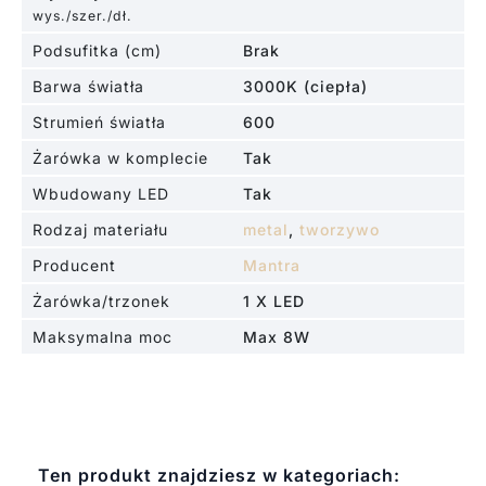
wys./szer./dł.
Podsufitka (cm)
Brak
Barwa światła
3000K (ciepła)
Strumień światła
600
Żarówka w komplecie
Tak
Wbudowany LED
Tak
Rodzaj materiału
metal
,
tworzywo
Producent
Mantra
Żarówka/trzonek
1 X LED
Maksymalna moc
Max 8W
Ten produkt znajdziesz w kategoriach: