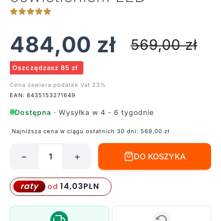
484,00
zł
569,00
zł
Oszczędzasz 85 zł
Cena zawiera podatek Vat 23%
EAN: 8435153271649
Dostępna
· Wysyłka w 4 - 6 tygodnie
Najniższa cena w ciągu ostatnich 30 dni:
569,00
zł
−
+
DO KOSZYKA
ilość
Nowoczesna
lampa
14,03
PLN
raty
od
stołowa
Cuba
z