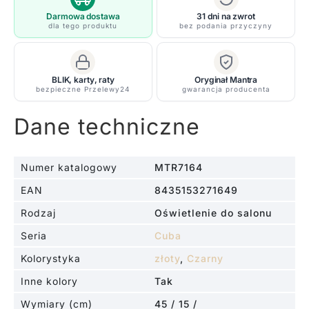
mlecznym
Darmowa dostawa
31 dni na zwrot
dla tego produktu
bez podania przyczyny
kloszem
i
oświetleniem
BLIK, karty, raty
Oryginał Mantra
LED
bezpieczne Przelewy24
gwarancja producenta
Dane techniczne
Numer katalogowy
MTR7164
EAN
8435153271649
Rodzaj
Oświetlenie do salonu
Seria
Cuba
Kolorystyka
złoty
,
Czarny
Inne kolory
Tak
Wymiary (cm)
45 / 15 /