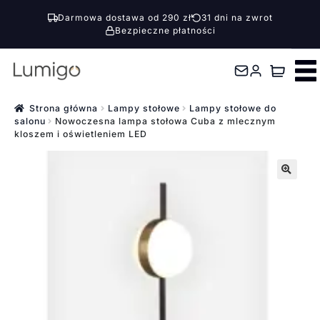
Darmowa dostawa od 290 zł
31 dni na zwrot
Bezpieczne płatności
Przejdź
Przejdź
do
do
nawigacji
treści
Strona główna
Lampy stołowe
Lampy stołowe do
salonu
Nowoczesna lampa stołowa Cuba z mlecznym
kloszem i oświetleniem LED
🔍