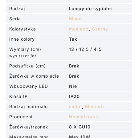
Rodzaj
Lampy do sypialni
Seria
Mono
Kolorystyka
mosiądz
,
Czarny
Inne kolory
Tak
Wymiary (cm)
13 / 12.5 / 415
wys./szer./dł.
Podsufitka (cm)
Brak
Żarówka w komplecie
Brak
Wbudowany LED
Nie
Klasa IP
IP20
Rodzaj materiału
metal
,
Mosiadz
Producent
Nowodvorski
Żarówka/trzonek
8 X GU10
Maksymalna moc
Max 10W