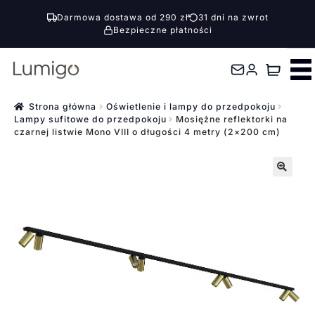
Darmowa dostawa od 290 zł
31 dni na zwrot
Bezpieczne płatności
Przejdź
Przejdź
do
do
nawigacji
treści
Strona główna
Oświetlenie i lampy do przedpokoju
Lampy sufitowe do przedpokoju
Mosiężne reflektorki na
czarnej listwie Mono VIII o długości 4 metry (2×200 cm)
🔍