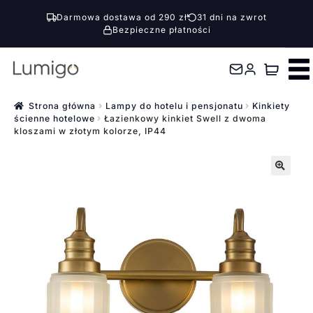
Darmowa dostawa od 290 zł
31 dni na zwrot
Bezpieczne płatności
Przejdź
Przejdź
do
do
nawigacji
treści
Strona główna
Lampy do hotelu i pensjonatu
Kinkiety
ścienne hotelowe
Łazienkowy kinkiet Swell z dwoma
kloszami w złotym kolorze, IP44
🔍