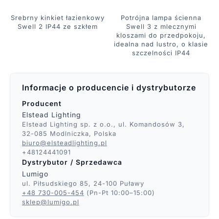
Srebrny kinkiet łazienkowy
Potrójna lampa ścienna
Swell 2 IP44 ze szkłem
Swell 3 z mlecznymi
kloszami do przedpokoju,
idealna nad lustro, o klasie
szczelności IP44
Informacje o producencie i dystrybutorze
Producent
Elstead Lighting
Elstead Lighting sp. z o.o., ul. Komandosów 3,
32-085 Modlniczka, Polska
biuro@elsteadlighting.pl
+48124441091
Dystrybutor / Sprzedawca
Lumigo
ul. Piłsudskiego 85, 24-100 Puławy
+48 730-005-454
(Pn-Pt 10:00–15:00)
sklep@lumigo.pl