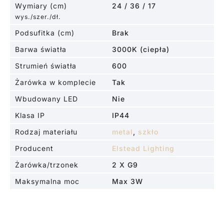
Wymiary (cm)
24 / 36 / 17
wys./szer./dł.
Podsufitka (cm)
Brak
Barwa światła
3000K (ciepła)
Strumień światła
600
Żarówka w komplecie
Tak
Wbudowany LED
Nie
Klasa IP
IP44
Rodzaj materiału
metal
,
szkło
Producent
Elstead Lighting
Żarówka/trzonek
2 X G9
Maksymalna moc
Max 3W