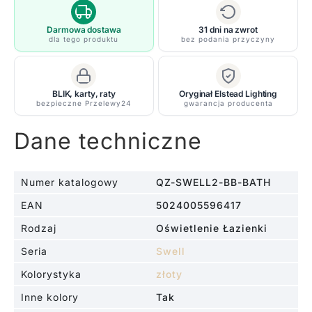
dwoma
kloszami
Darmowa dostawa
31 dni na zwrot
dla tego produktu
bez podania przyczyny
w
złotym
kolorze,
BLIK, karty, raty
Oryginał Elstead Lighting
IP44
bezpieczne Przelewy24
gwarancja producenta
Dane techniczne
Numer katalogowy
QZ-SWELL2-BB-BATH
EAN
5024005596417
Rodzaj
Oświetlenie Łazienki
Seria
Swell
Kolorystyka
złoty
Inne kolory
Tak