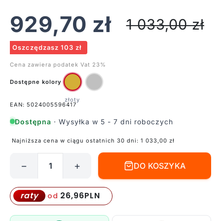
929,70
zł
1 033,00
zł
Oszczędzasz 103 zł
Cena zawiera podatek Vat 23%
Dostępne kolory
EAN: 5024005596417
Dostępna
· Wysyłka w 5 - 7 dni roboczych
Najniższa cena w ciągu ostatnich 30 dni:
1 033,00
zł
−
+
DO KOSZYKA
ilość
Łazienkowy
kinkiet
26,96
PLN
raty
od
Swell
z