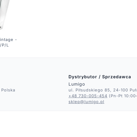
intage -
/P/L
Dystrybutor / Sprzedawca
Lumigo
 Polska
ul. Piłsudskiego 85, 24-100 Pu
+48 730-005-454
(Pn-Pt 10:00
sklep@lumigo.pl