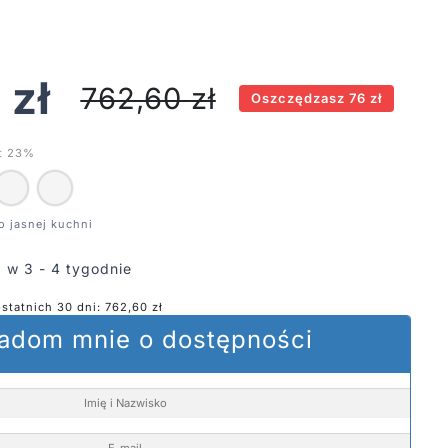
4
zł
762,60
zł
Oszczędzasz 76 zł
t 23%
 w 3 - 4 tygodnie
ostatnich 30 dni:
762,60
zł
adom mnie o dostępności