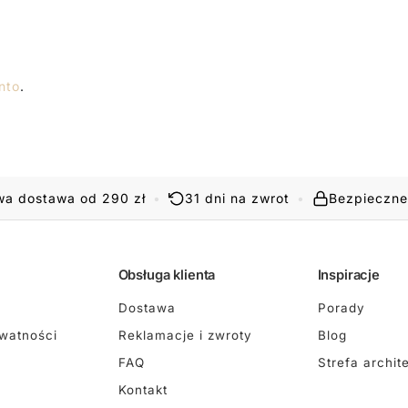
nto
.
a dostawa od 290 zł
•
31 dni na zwrot
•
Bezpieczne
Obsługa klienta
Inspiracje
Dostawa
Porady
ywatności
Reklamacje i zwroty
Blog
FAQ
Strefa archit
Kontakt