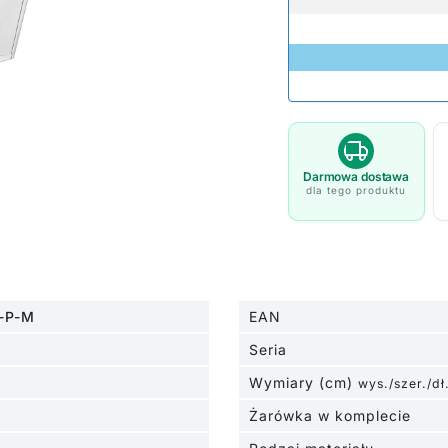
Darmowa dostawa
dla tego produktu
-P-M
EAN
Seria
Wymiary (cm)
wys./szer./dł
Żarówka w komplecie