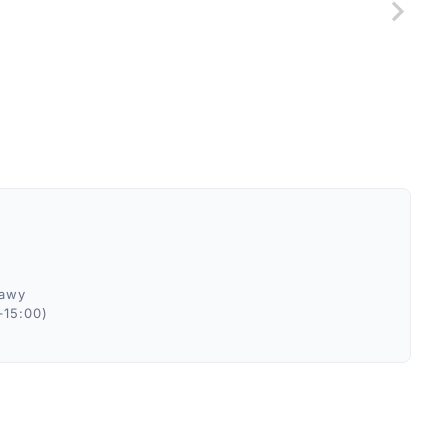
ławy
–15:00)