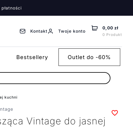
 płatności
0,00 zł
Kontakt
Twoje konto
0 Produkt
Bestsellery
Outlet do -60%
ej kuchni
intage
ząca Vintage do jasnej