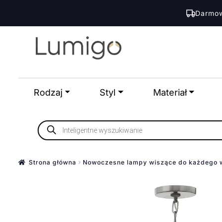
Darmow
Przejdź
Przejdź
do
do
nawigacji
treści
Rodzaj
Styl
Materiał
Wyszukiwarka
produktów
Strona główna
Nowoczesne lampy wiszące do każdego 