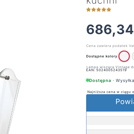
kuchni
686,3
Cena zawiera podatek Va
Dostępne kolory
EAN: 5024005243519
Dostępna
· Wysyłka
Najniższa cena w ciągu 
Powi