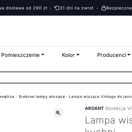
a dostawa od 290 zł
•
31 dni na zwrot
•
Bezpieczne
Pomieszczenie
Kolor
Producenci
wnętrza
Srebrne lampy wiszące
Lampa wisząca Vintage do jasn
ARDANT
|
Kolekcja V
Lampa wis
🔍