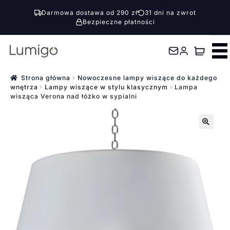
Darmowa dostawa od 290 zł
31 dni na zwrot
Bezpieczne płatności
Przejdź
Przejdź
do
do
nawigacji
treści
Strona główna
Nowoczesne lampy wiszące do każdego
wnętrza
Lampy wiszące w stylu klasycznym
Lampa
wisząca Verona nad łóżko w sypialni
🔍