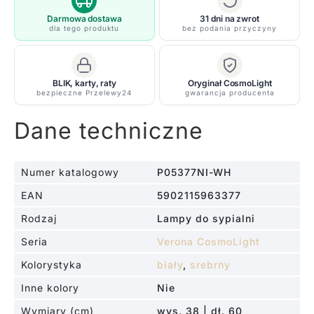
Darmowa dostawa
31 dni na zwrot
dla tego produktu
bez podania przyczyny
BLIK, karty, raty
Oryginał CosmoLight
bezpieczne Przelewy24
gwarancja producenta
Dane techniczne
Numer katalogowy
P05377NI-WH
EAN
5902115963377
Rodzaj
Lampy do sypialni
Seria
Verona CosmoLight
Kolorystyka
biały
,
srebrny
Inne kolory
Nie
Wymiary (cm)
wys. 38 | dł. 60