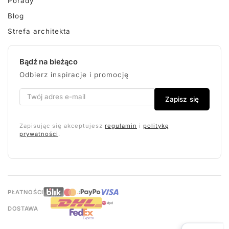
Porady
Blog
Strefa architekta
Bądź na bieżąco
Odbierz inspiracje i promocję
Zapisz się
Zapisując się akceptujesz
regulamin
i
politykę
prywatności
.
PŁATNOŚCI
DOSTAWA