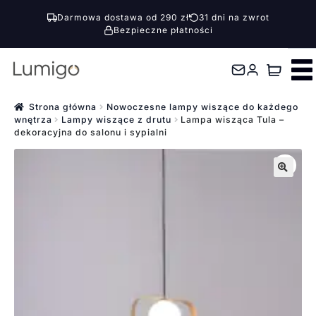
Darmowa dostawa od 290 zł
31 dni na zwrot
Bezpieczne płatności
Przejdź
Przejdź
do
do
nawigacji
treści
Strona główna
Nowoczesne lampy wiszące do każdego
wnętrza
Lampy wiszące z drutu
Lampa wisząca Tula –
dekoracyjna do salonu i sypialni
🔍