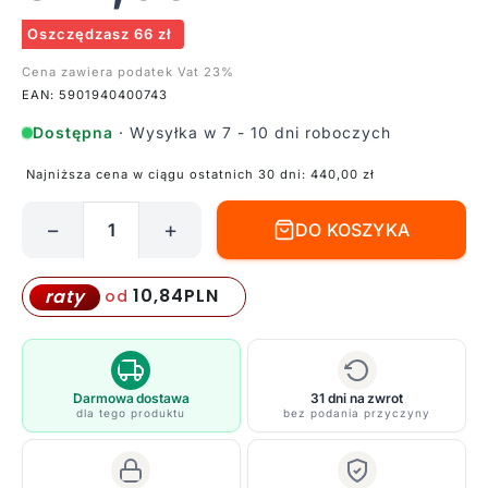
Oszczędzasz 66 zł
Cena zawiera podatek Vat 23%
EAN: 5901940400743
Dostępna
· Wysyłka w 7 - 10 dni roboczych
Najniższa cena w ciągu ostatnich 30 dni:
440,00
zł
−
+
DO KOSZYKA
ilość
Lampa
wisząca
10,84
PLN
raty
od
Tula
-
dekoracyjna
do
Darmowa dostawa
31 dni na zwrot
dla tego produktu
bez podania przyczyny
salonu
i
sypialni