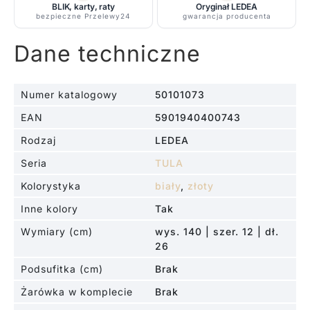
BLIK, karty, raty
Oryginał LEDEA
bezpieczne Przelewy24
gwarancja producenta
Dane techniczne
Numer katalogowy
50101073
EAN
5901940400743
Rodzaj
LEDEA
Seria
TULA
Kolorystyka
biały
,
złoty
Inne kolory
Tak
Wymiary (cm)
wys. 140 | szer. 12 | dł.
26
Podsufitka (cm)
Brak
Żarówka w komplecie
Brak