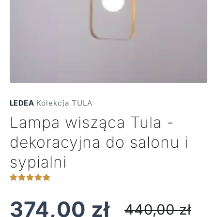
LEDEA
|
Kolekcja TULA
Lampa wisząca Tula -
dekoracyjna do salonu i
sypialni
374,00
zł
440,00
zł