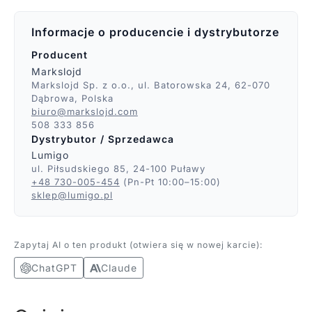
Informacje o producencie i dystrybutorze
Producent
Markslojd
Markslojd Sp. z o.o., ul. Batorowska 24, 62-070
Dąbrowa, Polska
biuro@markslojd.com
508 333 856
Dystrybutor / Sprzedawca
Lumigo
ul. Piłsudskiego 85, 24-100 Puławy
+48 730-005-454
(Pn-Pt 10:00–15:00)
sklep@lumigo.pl
Zapytaj AI o ten produkt (otwiera się w nowej karcie):
ChatGPT
Claude