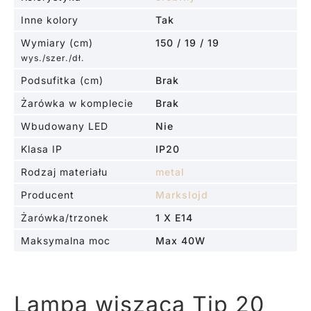
Inne kolory
Tak
Wymiary (cm)
150 / 19 / 19
wys./szer./dł.
Podsufitka (cm)
Brak
Żarówka w komplecie
Brak
Wbudowany LED
Nie
Klasa IP
IP20
Rodzaj materiału
metal
Producent
Markslojd
Żarówka/trzonek
1 X E14
Maksymalna moc
Max 40W
Lampa wisząca Tip 20