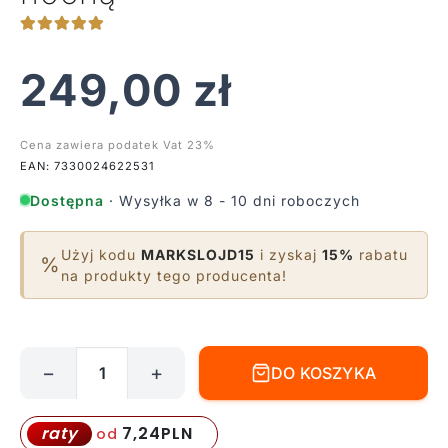
249,00
zł
Cena zawiera podatek Vat 23%
EAN: 7330024622531
Dostępna
· Wysyłka w 8 - 10 dni roboczych
Użyj kodu
MARKSLOJD15
i zyskaj
15%
rabatu
%
na produkty tego producenta!
−
+
DO KOSZYKA
ilość
Lampa
wisząca
7,24
PLN
raty
od