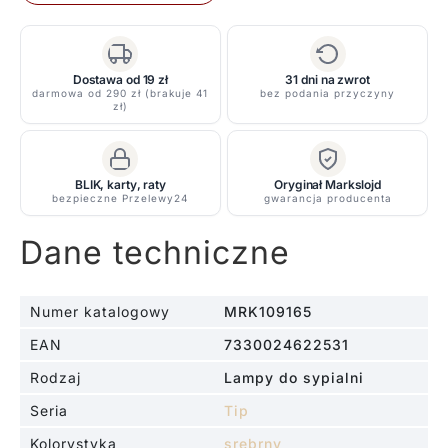
Tip
20
chrom
stożkowy
Dostawa od 19 zł
31 dni na zwrot
darmowa od 290 zł (brakuje 41
bez podania przyczyny
klosz
zł)
nad
stolik
lub
BLIK, karty, raty
Oryginał Markslojd
szafkę
bezpieczne Przelewy24
gwarancja producenta
nocną
Dane techniczne
Numer katalogowy
MRK109165
EAN
7330024622531
Rodzaj
Lampy do sypialni
Seria
Tip
Kolorystyka
srebrny