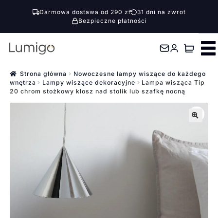
Darmowa dostawa od 290 zł
31 dni na zwrot
Bezpieczne płatności
Przejdź
Przejdź
do
do
nawigacji
treści
Strona główna
Nowoczesne lampy wiszące do każdego
wnętrza
Lampy wiszące dekoracyjne
Lampa wisząca Tip
20 chrom stożkowy klosz nad stolik lub szafkę nocną
🔍