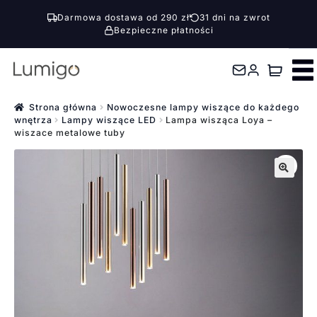
Darmowa dostawa od 290 zł
31 dni na zwrot
Bezpieczne płatności
Przejdź
Przejdź
do
do
nawigacji
treści
Strona główna
Nowoczesne lampy wiszące do każdego
wnętrza
Lampy wiszące LED
Lampa wisząca Loya –
wiszace metalowe tuby
🔍