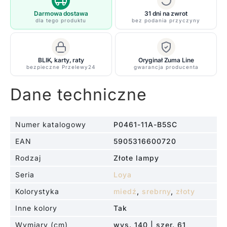
Darmowa dostawa
31 dni na zwrot
dla tego produktu
bez podania przyczyny
BLIK, karty, raty
Oryginał Zuma Line
bezpieczne Przelewy24
gwarancja producenta
Dane techniczne
Numer katalogowy
P0461-11A-B5SC
EAN
5905316600720
Rodzaj
Złote lampy
Seria
Loya
Kolorystyka
miedź
,
srebrny
,
złoty
Inne kolory
Tak
Wymiary (cm)
wys. 140 | szer. 61