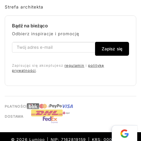
Strefa architekta
Bądź na bieżąco
Odbierz inspiracje i promocję
Zapisz się
Zapisując się akceptujesz
regulamin
i
politykę
prywatności
.
PŁATNOŚCI
DOSTAWA
© 2026 Lumigo | NIP: 7162819159 | KRS: 0000632157