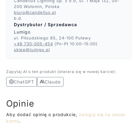
Candellux Lighting Sp. z o.o, ul. 1 Maja 132, 05-
200 Wołomin, Polska
biuro@candellux.pl
b.d.
Dystrybutor / Sprzedawca
Lumigo
ul. Piłsudskiego 85, 24-100 Puławy
+48 730-005-454
(Pn-Pt 10:00–15:00)
sklep@lumigo.pl
Zapytaj AI o ten produkt (otwiera się w nowej karcie):
ChatGPT
Claude
Opinie
Aby dodać opinię o produkcie,
zaloguj się na swoje
konto
.