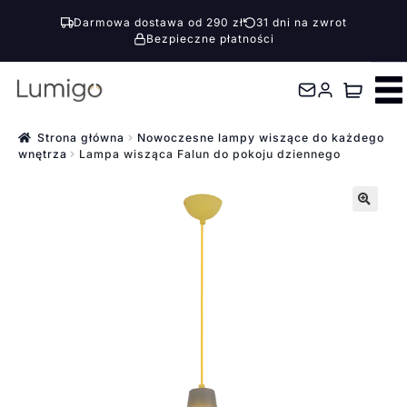
Darmowa dostawa od 290 zł
31 dni na zwrot
Bezpieczne płatności
Przejdź
Przejdź
do
do
nawigacji
treści
Strona główna
Nowoczesne lampy wiszące do każdego
wnętrza
Lampa wisząca Falun do pokoju dziennego
🔍