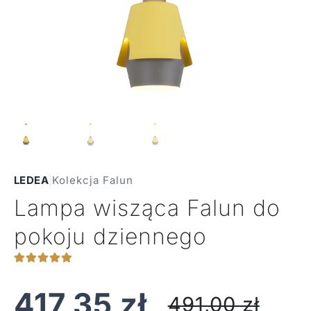
LEDEA
|
Kolekcja Falun
Lampa wisząca Falun do
pokoju dziennego
417,35
zł
491,00
zł