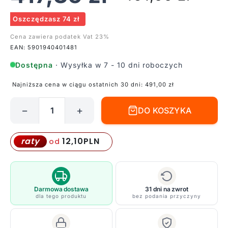
Oszczędzasz 74 zł
Cena zawiera podatek Vat 23%
EAN: 5901940401481
Dostępna
· Wysyłka w 7 - 10 dni roboczych
Najniższa cena w ciągu ostatnich 30 dni:
491,00
zł
−
+
DO KOSZYKA
ilość
Lampa
wisząca
12,10
PLN
raty
od
Falun
do
pokoju
dziennego
Darmowa dostawa
31 dni na zwrot
dla tego produktu
bez podania przyczyny