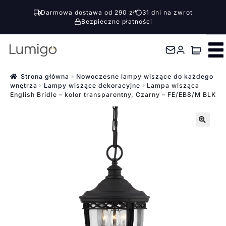
Darmowa dostawa od 290 zł
31 dni na zwrot
Bezpieczne płatności
Przejdź
Przejdź
do
do
nawigacji
treści
Strona główna
Nowoczesne lampy wiszące do każdego
wnętrza
Lampy wiszące dekoracyjne
Lampa wisząca
English Bridle – kolor transparentny, Czarny – FE/EB8/M BLK
🔍