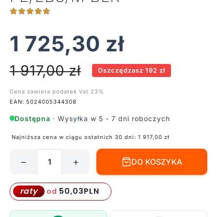
1 725,30
zł
1 917,00
zł
Oszczędzasz 192 zł
Cena zawiera podatek Vat 23%
EAN: 5024005344308
Dostępna
· Wysyłka w 5 - 7 dni roboczych
Najniższa cena w ciągu ostatnich 30 dni:
1 917,00
zł
−
+
DO KOSZYKA
ilość
Lampa
wisząca
50,03
PLN
raty
od
English
Bridle