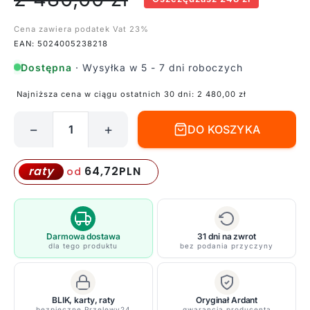
Cena zawiera podatek Vat 23%
EAN: 5024005238218
Dostępna
· Wysyłka w 5 - 7 dni roboczych
Najniższa cena w ciągu ostatnich 30 dni:
2 480,00
zł
−
+
DO KOSZYKA
ilość
Lampa
wisząca
64,72
PLN
raty
od
Astoria
-
KL/SALDANA8
Darmowa dostawa
31 dni na zwrot
dla tego produktu
bez podania przyczyny
BLIK, karty, raty
Oryginał Ardant
bezpieczne Przelewy24
gwarancja producenta