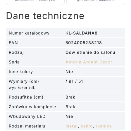
Dane techniczne
Numer katalogowy
KL-SALDANA8
EAN
5024005238218
Rodzaj
Oświetlenie do salonu
Seria
Astoria Ardant Decor
Inne kolory
Nie
Wymiary (cm)
/ 91 / 51
wys./szer./dł.
Podsufitka (cm)
Brak
Żarówka w komplecie
Brak
Wbudowany LED
Nie
Rodzaj materiału
metal
,
szkło
,
tkanina