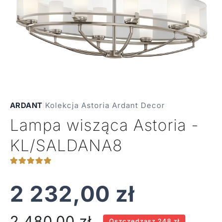
ARDANT
|
Kolekcja Astoria Ardant Decor
Lampa wisząca Astoria -
KL/SALDANA8
2 232,00
zł
2 480,00
zł
Oszczędzasz 248 zł