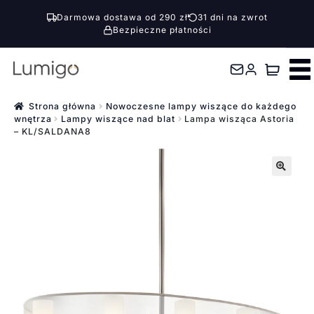
Darmowa dostawa od 290 zł
31 dni na zwrot
Bezpieczne płatności
Przejdź
Przejdź
do
do
nawigacji
treści
Strona główna
Nowoczesne lampy wiszące do każdego
wnętrza
Lampy wiszące nad blat
Lampa wisząca Astoria
– KL/SALDANA8
🔍