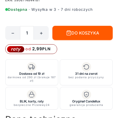
EAN: 5906714844181
Dostępna
· Wysyłka w 3 - 7 dni roboczych
−
+
DO KOSZYKA
ilość
Lampa
sufitowa
2,99
PLN
raty
od
Picardo
do
kuchni
Dostawa od 19 zł
31 dni na zwrot
darmowa od 290 zł (brakuje 187
bez podania przyczyny
zł)
BLIK, karty, raty
Oryginał Candellux
bezpieczne Przelewy24
gwarancja producenta