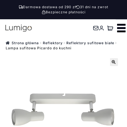
Darmowa dostawa od 290 zł
31 dni na zwrot
Bezpieczne płatności
Przejdź
Przejdź
do
do
nawigacji
treści
Strona główna
Reflektory
Reflektory sufitowe białe
Lampa sufitowa Picardo do kuchni
🔍