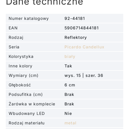
Dane techniczne
Numer katalogowy
92-44181
EAN
5906714844181
Rodzaj
Reflektory
Seria
Picardo Candellux
Kolorystyka
biały
Inne kolory
Tak
Wymiary (cm)
wys. 15 | szer. 36
Głębokość
6 cm
Podsufitka (cm)
Brak
Żarówka w komplecie
Brak
Wbudowany LED
Nie
Rodzaj materiału
metal