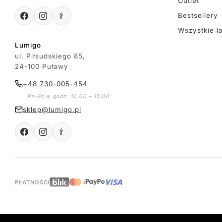
Outlet
Bestsellery
Wszystkie l
Lumigo
ul. Piłsudskiego 85,
24-100 Puławy
+48 730-005-454
Pn-Pt w godz. 10:00 – 15:00
sklep@lumigo.pl
PŁATNOŚCI