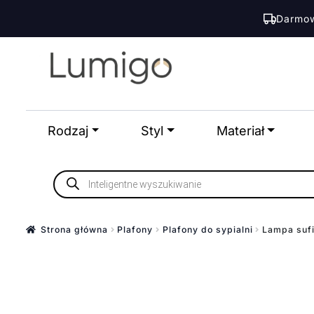
Darmow
Przejdź
Przejdź
do
do
nawigacji
treści
Rodzaj
Styl
Materiał
Wyszukiwarka
produktów
Strona główna
Plafony
Plafony do sypialni
Lampa suf