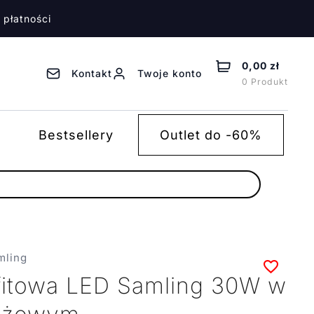
 płatności
0,00 zł
Kontakt
Twoje konto
0 Produkt
Bestsellery
Outlet do -60%
mling
itowa LED Samling 30W w