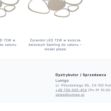
LED 72W w
Żyrandol LED 72W w kolorze
do salonu
beżowym Samling do salonu –
model płaski
Dystrybutor / Sprzedawca
Lumigo
ul. Piłsudskiego 85, 24-100 Pu
+48 730-005-454
(Pn-Pt 10:00
sklep@lumigo.pl