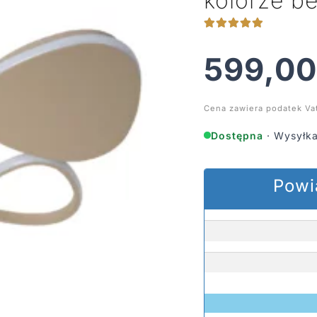
kolorze 
599,0
Cena zawiera podatek Va
Dostępna
· Wysyłka
Powi