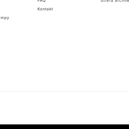
FAQ
Strefa archit
Kontakt
ampy