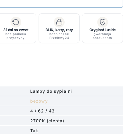
31 dni na zwrot
BLIK, karty, raty
Oryginał Lucide
bez podania
bezpieczne
gwarancja
przyczyny
Przelewy24
producenta
Lampy do sypialni
beżowy
4 / 62 / 43
.
2700K (ciepła)
Tak