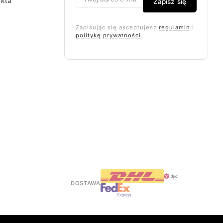
ekta
Zapisz się
Zapisując się akceptujesz
regulamin
i
politykę prywatności
.
DOSTAWA