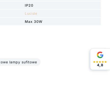
IP20
Lucide
Max 30W
owe lampy sufitowe
4,8