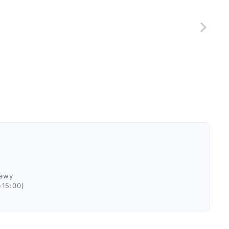
ławy
–15:00)