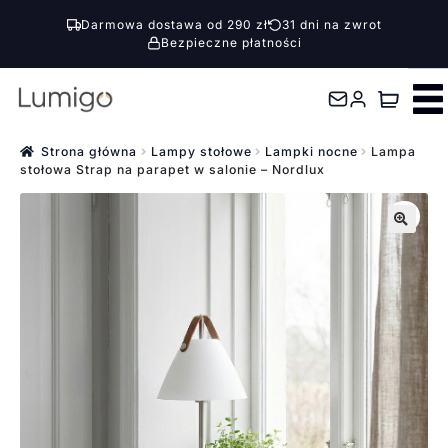
Darmowa dostawa od 290 zł
31 dni na zwrot
Bezpieczne płatności
Przejdź
Przejdź
do
do
nawigacji
treści
Strona główna
Lampy stołowe
Lampki nocne
Lampa
stołowa Strap na parapet w salonie – Nordlux
🔍