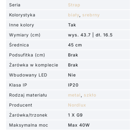
Seria
Strap
Kolorystyka
biały
,
srebrny
Inne kolory
Tak
Wymiary (cm)
wys. 43.7 | dł. 16.5
Średnica
45 cm
Podsufitka (cm)
Brak
Żarówka w komplecie
Brak
Wbudowany LED
Nie
Klasa IP
IP20
Rodzaj materiału
metal
,
szkło
Producent
Nordlux
Żarówka/trzonek
1 X G9
Maksymalna moc
Max 40W