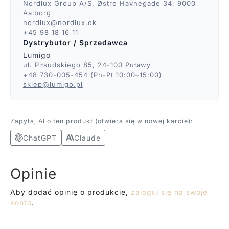
Nordlux Group A/S, Østre Havnegade 34, 9000
Aalborg
nordlux@nordlux.dk
+45 98 18 16 11
Dystrybutor / Sprzedawca
Lumigo
ul. Piłsudskiego 85, 24-100 Puławy
+48 730-005-454
(Pn-Pt 10:00–15:00)
sklep@lumigo.pl
Zapytaj AI o ten produkt (otwiera się w nowej karcie):
ChatGPT
Claude
Opinie
Aby dodać opinię o produkcie,
zaloguj się na swoje
konto
.