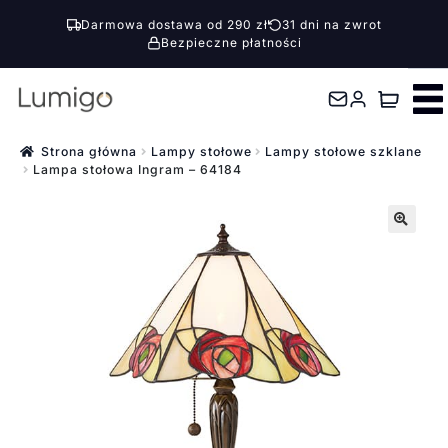
Darmowa dostawa od 290 zł
31 dni na zwrot
Bezpieczne płatności
Przejdź
Przejdź
do
do
nawigacji
treści
Strona główna
Lampy stołowe
Lampy stołowe szklane
Lampa stołowa Ingram – 64184
🔍