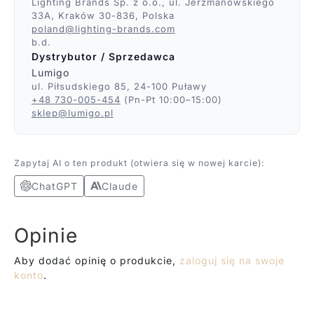
Lighting Brands Sp. z o.o., ul. Jerzmanowskiego
33A, Kraków 30-836, Polska
poland@lighting-brands.com
b.d.
Dystrybutor / Sprzedawca
Lumigo
ul. Piłsudskiego 85, 24-100 Puławy
+48 730-005-454
(Pn-Pt 10:00–15:00)
sklep@lumigo.pl
Zapytaj AI o ten produkt (otwiera się w nowej karcie):
ChatGPT
Claude
Opinie
Aby dodać opinię o produkcie,
zaloguj się na swoje
konto
.