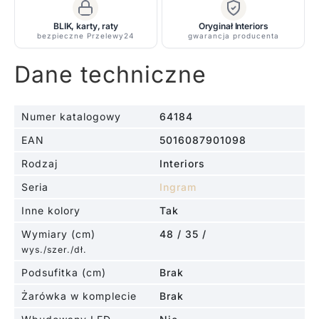
BLIK, karty, raty
Oryginał Interiors
bezpieczne Przelewy24
gwarancja producenta
Dane techniczne
Numer katalogowy
64184
EAN
5016087901098
Rodzaj
Interiors
Seria
Ingram
Inne kolory
Tak
Wymiary (cm)
48 / 35 /
wys./szer./dł.
Podsufitka (cm)
Brak
Żarówka w komplecie
Brak