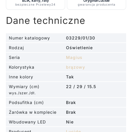
BLIK, karty, raty
Oryginał Lucide
bezpieczne Przelewy24
gwarancja producenta
Dane techniczne
Numer katalogowy
03229/01/30
Rodzaj
Oświetlenie
Seria
Magius
Kolorystyka
brązowy
Inne kolory
Tak
Wymiary (cm)
22 / 29 / 15.5
wys./szer./dł.
Podsufitka (cm)
Brak
Żarówka w komplecie
Brak
Wbudowany LED
Nie
Producent
Lucide