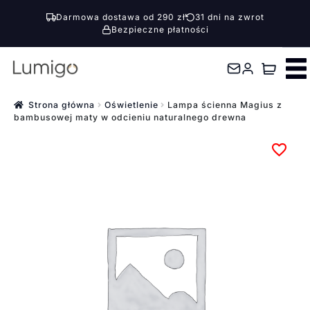
Darmowa dostawa od 290 zł
31 dni na zwrot
Bezpieczne płatności
Przejdź
Przejdź
do
do
nawigacji
treści
Strona główna
Oświetlenie
Lampa ścienna Magius z
bambusowej maty w odcieniu naturalnego drewna