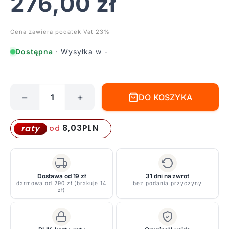
276,00
zł
Cena zawiera podatek Vat 23%
Dostępna
· Wysyłka w -
−
+
DO KOSZYKA
ilość
Lampa
ścienna
8,03
PLN
raty
od
Magius
z
bambusowej
maty
Dostawa od 19 zł
31 dni na zwrot
darmowa od 290 zł (brakuje 14
bez podania przyczyny
w
zł)
odcieniu
naturalnego
drewna