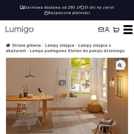
Darmowa dostawa od 290 zł
31 dni na zwrot
Bezpieczne płatności
Przejdź
Przejdź
do
do
nawigacji
treści
Strona główna
Lampy stojące
Lampy stojące z
abażurem
Lampa podłogowa Stellan do pokoju dziennego
🔍