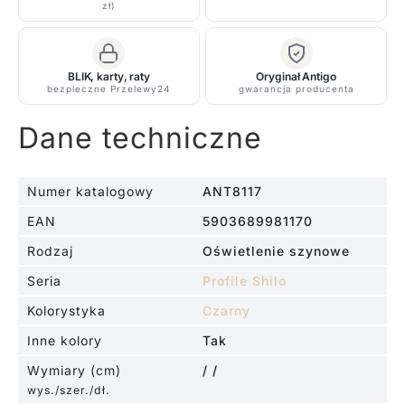
kolor
zł)
czarny
BLIK, karty, raty
Oryginał Antigo
bezpieczne Przelewy24
gwarancja producenta
Dane techniczne
Numer katalogowy
ANT8117
EAN
5903689981170
Rodzaj
Oświetlenie szynowe
Seria
Profile Shilo
Kolorystyka
Czarny
Inne kolory
Tak
Wymiary (cm)
/ /
wys./szer./dł.