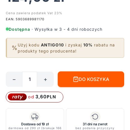
Cena zawiera podatek Vat 23%
EAN: 5903689981170
Dostępna
· Wysyłka w 3 - 4 dni roboczych
Użyj kodu
ANTIGO10
i zyskaj
10%
rabatu na
%
produkty tego producenta!
−
+
DO KOSZYKA
ilość
Łącznik
w
3,60
PLN
raty
od
kształcie
litery
L
Shilo,
Dostawa od 19 zł
31 dni na zwrot
darmowa od 290 zł (brakuje 166
bez podania przyczyny