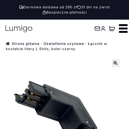
Darmowa dostawa od 290 zł
31 dni na zwrot
Bezpieczne płatności
Przejdź
Przejdź
do
do
nawigacji
treści
Strona główna
Oświetlenie szynowe
Łącznik w
kształcie litery L Shilo, kolor czarny
🔍