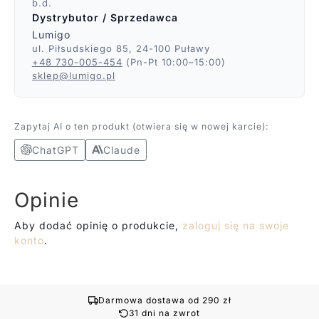
b.d.
Dystrybutor / Sprzedawca
Lumigo
ul. Piłsudskiego 85, 24-100 Puławy
+48 730-005-454
(Pn-Pt 10:00–15:00)
sklep@lumigo.pl
Zapytaj AI o ten produkt (otwiera się w nowej karcie):
ChatGPT
Claude
Opinie
Aby dodać opinię o produkcie,
zaloguj się na swoje
konto
.
Darmowa dostawa od 290 zł
31 dni na zwrot