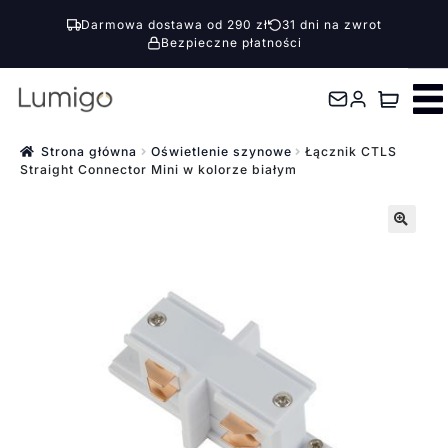
Darmowa dostawa od 290 zł
31 dni na zwrot
Bezpieczne płatności
Przejdź
Przejdź
do
do
nawigacji
treści
Strona główna
Oświetlenie szynowe
Łącznik CTLS
Straight Connector Mini w kolorze białym
🔍