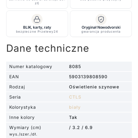
zł)
w
kolorze
białym
BLIK, karty, raty
Oryginał Nowodvorski
bezpieczne Przelewy24
gwarancja producenta
Dane techniczne
Numer katalogowy
8085
EAN
5903139808590
Rodzaj
Oświetlenie szynowe
Seria
CTLS
Kolorystyka
biały
Inne kolory
Tak
Wymiary (cm)
/ 3.2 / 6.9
wys./szer./dł.