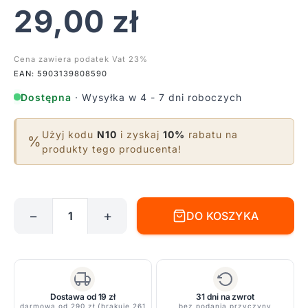
29,00
zł
Cena zawiera podatek Vat 23%
EAN: 5903139808590
Dostępna
· Wysyłka w 4 - 7 dni roboczych
Użyj kodu
N10
i zyskaj
10%
rabatu na
%
produkty tego producenta!
−
+
DO KOSZYKA
ilość
Łącznik
CTLS
Straight
Connector
Dostawa od 19 zł
31 dni na zwrot
Mini
darmowa od 290 zł (brakuje 261
bez podania przyczyny