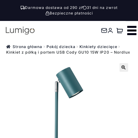
Darmowa dostawa od 290 zł
31 dni na zwrot
Bezpieczne płatności
Przejdź
Przejdź
do
do
nawigacji
treści
Strona główna
Pokój dziecka
Kinkiety dziecięce
Kinkiet z półką i portem USB Cody GU10 15W IP20 – Nordlux
🔍