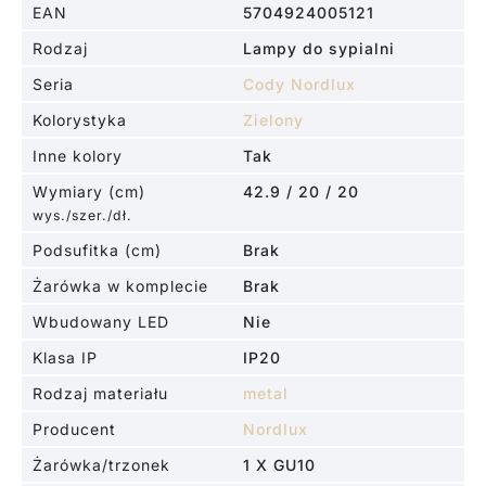
EAN
5704924005121
Rodzaj
Lampy do sypialni
Seria
Cody Nordlux
Kolorystyka
Zielony
Inne kolory
Tak
Wymiary (cm)
42.9 / 20 / 20
wys./szer./dł.
Podsufitka (cm)
Brak
Żarówka w komplecie
Brak
Wbudowany LED
Nie
Klasa IP
IP20
Rodzaj materiału
metal
Producent
Nordlux
Żarówka/trzonek
1 X GU10