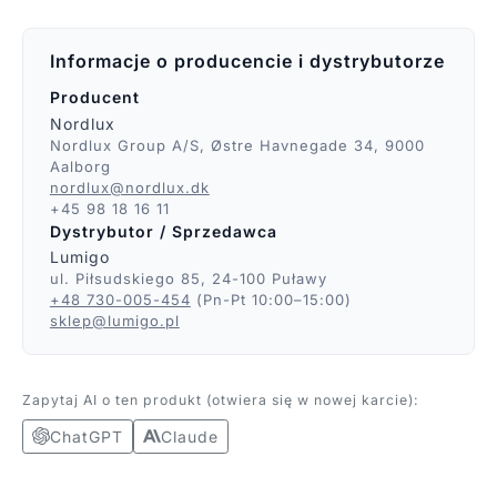
Informacje o producencie i dystrybutorze
Producent
Nordlux
Nordlux Group A/S, Østre Havnegade 34, 9000
Aalborg
nordlux@nordlux.dk
+45 98 18 16 11
Dystrybutor / Sprzedawca
Lumigo
ul. Piłsudskiego 85, 24-100 Puławy
+48 730-005-454
(Pn-Pt 10:00–15:00)
sklep@lumigo.pl
Zapytaj AI o ten produkt (otwiera się w nowej karcie):
ChatGPT
Claude