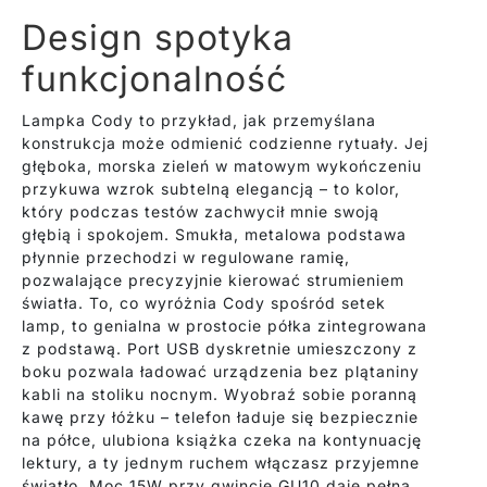
Design spotyka
funkcjonalność
Lampka Cody to przykład, jak przemyślana
konstrukcja może odmienić codzienne rytuały. Jej
głęboka, morska zieleń w matowym wykończeniu
przykuwa wzrok subtelną elegancją – to kolor,
który podczas testów zachwycił mnie swoją
głębią i spokojem. Smukła, metalowa podstawa
płynnie przechodzi w regulowane ramię,
pozwalające precyzyjnie kierować strumieniem
światła. To, co wyróżnia Cody spośród setek
lamp, to genialna w prostocie półka zintegrowana
z podstawą. Port USB dyskretnie umieszczony z
boku pozwala ładować urządzenia bez plątaniny
kabli na stoliku nocnym. Wyobraź sobie poranną
kawę przy łóżku – telefon ładuje się bezpiecznie
na półce, ulubiona książka czeka na kontynuację
lektury, a ty jednym ruchem włączasz przyjemne
światło. Moc 15W przy gwincie GU10 daje pełną