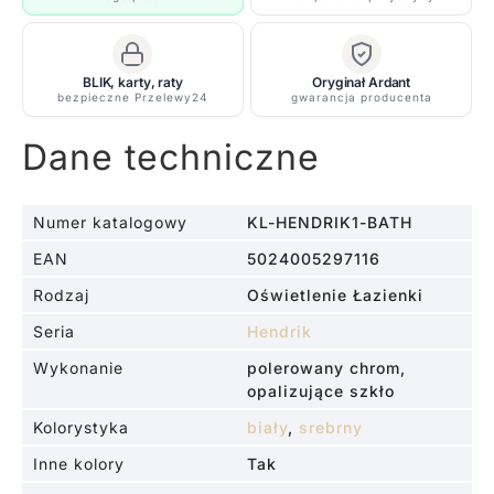
-
KL/HENDRIK1
BATH
BLIK, karty, raty
Oryginał Ardant
bezpieczne Przelewy24
gwarancja producenta
Dane techniczne
Numer katalogowy
KL-HENDRIK1-BATH
EAN
5024005297116
Rodzaj
Oświetlenie Łazienki
Seria
Hendrik
Wykonanie
polerowany chrom,
opalizujące szkło
Kolorystyka
biały
,
srebrny
Inne kolory
Tak