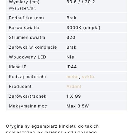
Wymiary (cm)
30.6 / / 20.2
wys./szer./dł.
Podsufitka (cm)
Brak
Barwa światła
3000K (ciepła)
Strumień światła
320
Żarówka w komplecie
Brak
Wbudowany LED
Nie
Klasa IP
IP44
Rodzaj materiału
metal
,
szkło
Producent
Ardant
Żarówka/trzonek
1 X G9
Maksymalna moc
Max 3.5W
Oryginalny egzemplarz kinkietu do takich
pomieszczeń jak łazienka - od uznanego