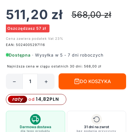
511,20
zł
568,00
zł
Oszczędzasz 57 zł
Cena zawiera podatek Vat 23%
EAN: 5024005297116
Dostępna
· Wysyłka w 5 - 7 dni roboczych
Najniższa cena w ciągu ostatnich 30 dni:
568,00
zł
−
+
DO KOSZYKA
ilość
Kinkiet
Hendrik
14,82
PLN
raty
od
-
kolor
biały,
srebrny
Darmowa dostawa
31 dni na zwrot
dla tego produktu
bez podania przyczyny