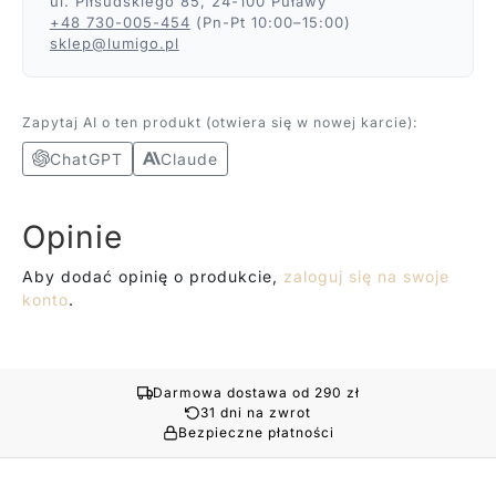
ul. Piłsudskiego 85, 24-100 Puławy
+48 730-005-454
(Pn-Pt 10:00–15:00)
sklep@lumigo.pl
Zapytaj AI o ten produkt (otwiera się w nowej karcie):
ChatGPT
Claude
Opinie
Aby dodać opinię o produkcie,
zaloguj się na swoje
konto
.
Darmowa dostawa od 290 zł
31 dni na zwrot
Bezpieczne płatności