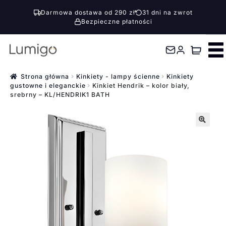
Darmowa dostawa od 290 zł
31 dni na zwrot
Bezpieczne płatności
Przejdź
Przejdź
do
do
nawigacji
treści
Strona główna
Kinkiety - lampy ścienne
Kinkiety
gustowne i eleganckie
Kinkiet Hendrik – kolor biały,
srebrny – KL/HENDRIK1 BATH
🔍