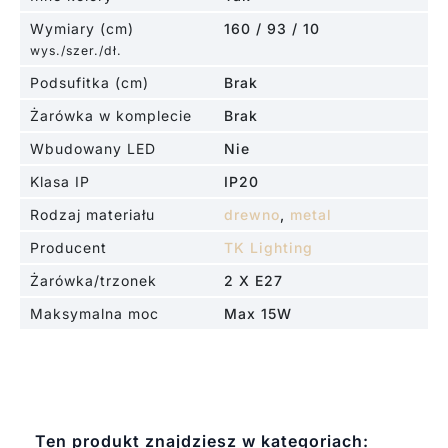
Wymiary (cm)
160 / 93 / 10
wys./szer./dł.
Podsufitka (cm)
Brak
Żarówka w komplecie
Brak
Wbudowany LED
Nie
Klasa IP
IP20
Rodzaj materiału
drewno
,
metal
Producent
TK Lighting
Żarówka/trzonek
2 X E27
Maksymalna moc
Max 15W
Ten produkt znajdziesz w kategoriach: