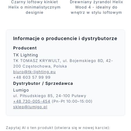
Czarny loftowy kinkiet
Drewniany żyrandol Helix
Helix o minimalistycznym
Wood 4 - idealny do
designie
wnętrz w stylu loftowym
Informacje o producencie i dystrybutorze
Producent
TK Lighting
TK TOMASZ KRYWULT, ul. Bojemskiego 8D, 42-
200 Częstochowa, Polska
biuro@tk-lighting.eu
+48 603 57 99 99
Dystrybutor / Sprzedawca
Lumigo
ul. Piłsudskiego 85, 24-100 Puławy
+48 730-005-454
(Pn-Pt 10:00–15:00)
sklep@lumigo.pl
Zapytaj AI o ten produkt (otwiera się w nowej karcie):