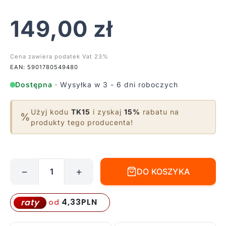
149,00
zł
Cena zawiera podatek Vat 23%
EAN: 5901780549480
Dostępna
· Wysyłka w 3 - 6 dni roboczych
Użyj kodu
TK15
i zyskaj
15%
rabatu na
%
produkty tego producenta!
−
+
DO KOSZYKA
ilość
Industrialna
lampa
4,33
PLN
raty
od
wisząca
Helix