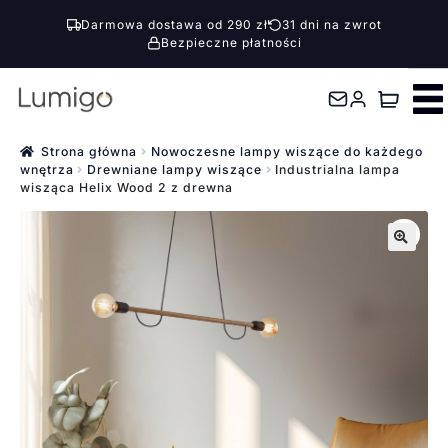
Darmowa dostawa od 290 zł
31 dni na zwrot
Bezpieczne płatności
Przejdź
Przejdź
do
do
nawigacji
treści
Strona główna
Nowoczesne lampy wiszące do każdego
wnętrza
Drewniane lampy wiszące
Industrialna lampa
wisząca Helix Wood 2 z drewna
🔍