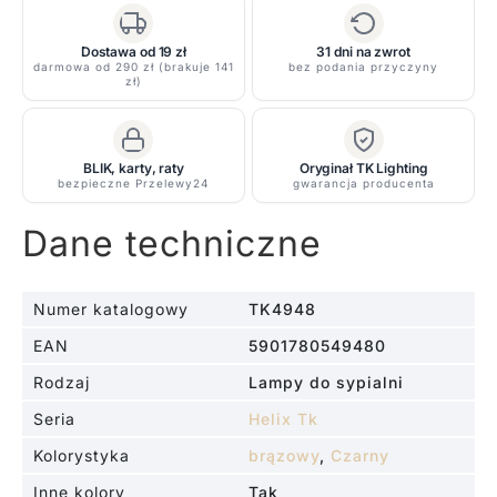
Wood
2
Dostawa od 19 zł
31 dni na zwrot
darmowa od 290 zł (brakuje 141
bez podania przyczyny
z
zł)
drewna
BLIK, karty, raty
Oryginał TK Lighting
bezpieczne Przelewy24
gwarancja producenta
Dane techniczne
Numer katalogowy
TK4948
EAN
5901780549480
Rodzaj
Lampy do sypialni
Seria
Helix Tk
Kolorystyka
brązowy
,
Czarny
Inne kolory
Tak