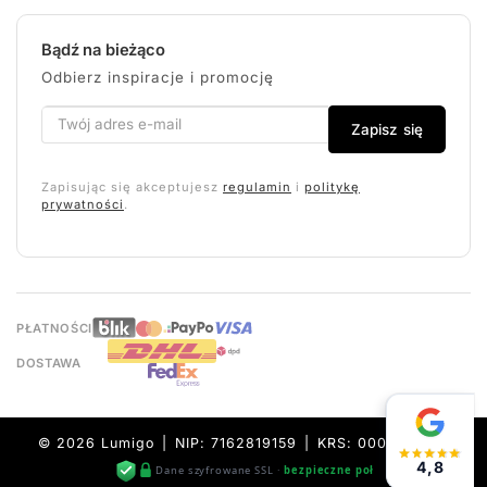
Bądź na bieżąco
Odbierz inspiracje i promocję
Zapisz się
Zapisując się akceptujesz
regulamin
i
politykę
prywatności
.
PŁATNOŚCI
DOSTAWA
© 2026 Lumigo | NIP: 7162819159 | KRS: 0000632157
4,8
Dane szyfrowane SSL ·
bezpieczne połączenie