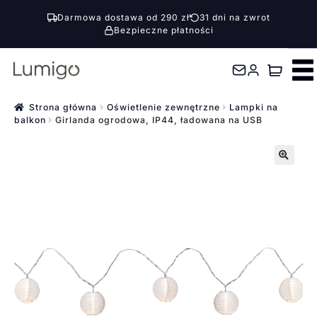
Darmowa dostawa od 290 zł
31 dni na zwrot
Bezpieczne płatności
Przejdź
Przejdź
do
do
nawigacji
treści
Strona główna
Oświetlenie zewnętrzne
Lampki na
balkon
Girlanda ogrodowa, IP44, ładowana na USB
🔍