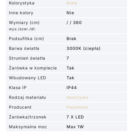
Kolorystyka
biały
Inne kolory
Nie
Wymiary (cm)
/ / 360
wys./szer./dł.
Podsufitka (cm)
Brak
Barwa światła
3000K (ciepła)
Strumień światła
7
Żarówka w komplecie
Tak
Wbudowany LED
Tak
Klasa IP
IP44
Rodzaj materiału
tworzywo
Producent
Paulmann
Żarówka/trzonek
7 X LED
Maksymalna moc
Max 1W