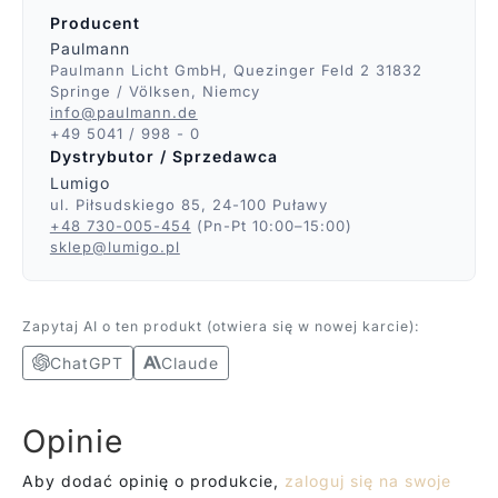
Producent
Paulmann
Paulmann Licht GmbH, Quezinger Feld 2 31832
Springe / Völksen, Niemcy
info@paulmann.de
+49 5041 / 998 - 0
Dystrybutor / Sprzedawca
Lumigo
ul. Piłsudskiego 85, 24-100 Puławy
+48 730-005-454
(Pn-Pt 10:00–15:00)
sklep@lumigo.pl
Zapytaj AI o ten produkt (otwiera się w nowej karcie):
ChatGPT
Claude
Opinie
Aby dodać opinię o produkcie,
zaloguj się na swoje