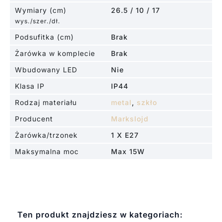
Wymiary (cm)
26.5 / 10 / 17
wys./szer./dł.
Podsufitka (cm)
Brak
Żarówka w komplecie
Brak
Wbudowany LED
Nie
Klasa IP
IP44
Rodzaj materiału
metal
,
szkło
Producent
Markslojd
Żarówka/trzonek
1 X E27
Maksymalna moc
Max 15W
Ten produkt znajdziesz w kategoriach: