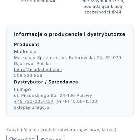
mlecznym kloszem,
szczelności IP44
posiadająca klasę
szczelności IP44
Informacje o producencie i dystrybutorze
Producent
Markslojd
Markslojd Sp. z o.o., ul. Batorowska 24, 62-070
Dąbrowa, Polska
biuro@markslojd.com
508 333 856
Dystrybutor / Sprzedawca
Lumigo
ul. Piłsudskiego 85, 24-100 Puławy
+48 730-005-454
(Pn-Pt 10:00–15:00)
sklep@lumigo.pl
Zapytaj AI o ten produkt (otwiera się w nowej karcie):
ChatGPT
Claude