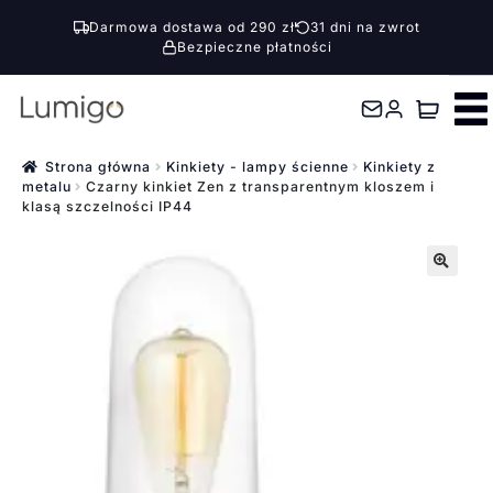
Darmowa dostawa od 290 zł
31 dni na zwrot
Bezpieczne płatności
Przejdź
Przejdź
do
do
nawigacji
treści
Strona główna
Kinkiety - lampy ścienne
Kinkiety z
metalu
Czarny kinkiet Zen z transparentnym kloszem i
klasą szczelności IP44
🔍