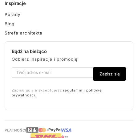
Inspiracje
Porady
Blog
Strefa architekta
Bądź na bieżąco
Odbierz inspiracje i promocję
Zapisz się
Zapisując się akceptujesz
regulamin
i
politykę
prywatności
.
PŁATNOŚCI