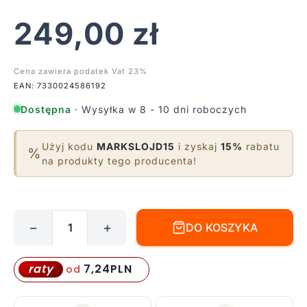
249,00
zł
Cena zawiera podatek Vat 23%
EAN: 7330024586192
Dostępna
· Wysyłka w 8 - 10 dni roboczych
Użyj kodu
MARKSLOJD15
i zyskaj
15%
rabatu
%
na produkty tego producenta!
−
+
DO KOSZYKA
ilość
Czarny
kinkiet
7,24
PLN
raty
od
Zen
z