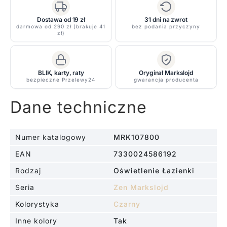
transparentnym
kloszem
Dostawa od 19 zł
31 dni na zwrot
darmowa od 290 zł (brakuje 41
bez podania przyczyny
i
zł)
klasą
szczelności
IP44
BLIK, karty, raty
Oryginał Markslojd
bezpieczne Przelewy24
gwarancja producenta
Dane techniczne
Numer katalogowy
MRK107800
EAN
7330024586192
Rodzaj
Oświetlenie Łazienki
Seria
Zen Markslojd
Kolorystyka
Czarny
Inne kolory
Tak