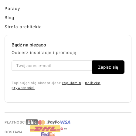
Porady
Blog
Strefa architekta
Bądź na bieżąco
Odbierz inspiracje i promocję
Zapisz się
Zapisując się akceptujesz
regulamin
i
politykę
prywatności
.
PŁATNOŚCI
DOSTAWA