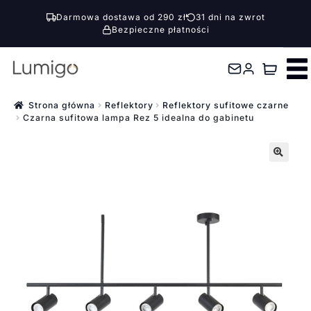
Darmowa dostawa od 290 zł
31 dni na zwrot
Bezpieczne płatności
Przejdź
Przejdź
do
do
nawigacji
treści
Strona główna
Reflektory
Reflektory sufitowe czarne
Czarna sufitowa lampa Rez 5 idealna do gabinetu
🔍