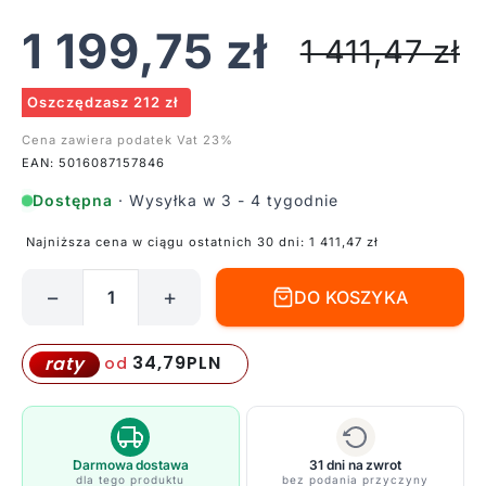
1 199,75
zł
1 411,47
zł
Oszczędzasz 212 zł
Cena zawiera podatek Vat 23%
EAN: 5016087157846
Dostępna
· Wysyłka w 3 - 4 tygodnie
Najniższa cena w ciągu ostatnich 30 dni:
1 411,47
zł
−
+
DO KOSZYKA
ilość
Czarna
sufitowa
34,79
PLN
raty
od
lampa
Rez
5
idealna
Darmowa dostawa
31 dni na zwrot
dla tego produktu
bez podania przyczyny