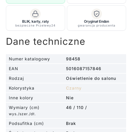
do
gabinetu
BLIK, karty, raty
Oryginał Endon
bezpieczne Przelewy24
gwarancja producenta
Dane techniczne
Numer katalogowy
98458
EAN
5016087157846
Rodzaj
Oświetlenie do salonu
Kolorystyka
Czarny
Inne kolory
Nie
Wymiary (cm)
46 / 110 /
wys./szer./dł.
Podsufitka (cm)
Brak