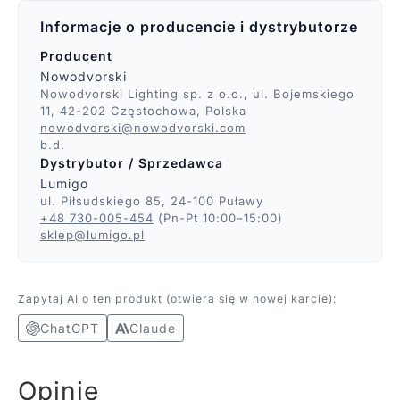
Informacje o producencie i dystrybutorze
Producent
Nowodvorski
Nowodvorski Lighting sp. z o.o., ul. Bojemskiego
11, 42-202 Częstochowa, Polska
nowodvorski@nowodvorski.com
b.d.
Dystrybutor / Sprzedawca
Lumigo
ul. Piłsudskiego 85, 24-100 Puławy
+48 730-005-454
(Pn-Pt 10:00–15:00)
sklep@lumigo.pl
Zapytaj AI o ten produkt (otwiera się w nowej karcie):
ChatGPT
Claude
Opinie