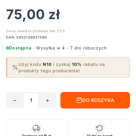
75,00
zł
Cena zawiera podatek Vat 23%
EAN: 5903139837590
Dostępna
· Wysyłka w 4 - 7 dni roboczych
Użyj kodu
N10
i zyskaj
10%
rabatu na
%
produkty tego producenta!
−
+
DO KOSZYKA
ilość
Białe
oczko
podtynkowe
Golf,
Dostawa od 19 zł
31 dni na zwrot