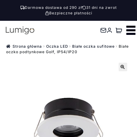
Darmowa dostawa od 290 zł
31 dni na zwrot
Bezpieczne płatności
Przejdź
Przejdź
do
do
nawigacji
treści
Strona główna
Oczka LED
Białe oczka sufitowe
Białe
oczko podtynkowe Golf, IP54/IP20
🔍