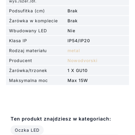
wys./szer./dł.
Podsufitka (cm)
Brak
Żarówka w komplecie
Brak
Wbudowany LED
Nie
Klasa IP
IP54/IP20
Rodzaj materiału
metal
Producent
Nowodvorski
Żarówka/trzonek
1 X GU10
Maksymalna moc
Max 15W
Ten produkt znajdziesz w kategoriach:
Oczka LED