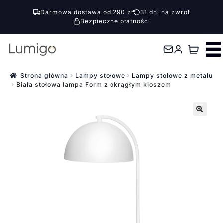
Darmowa dostawa od 290 zł
31 dni na zwrot
Bezpieczne płatności
Przejdź
Przejdź
do
do
nawigacji
treści
Strona główna
Lampy stołowe
Lampy stołowe z metalu
Biała stołowa lampa Form z okrągłym kloszem
🔍