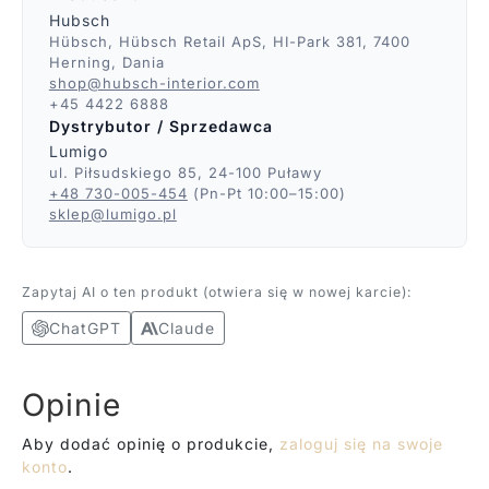
Hubsch
Hübsch, Hübsch Retail ApS, HI-Park 381, 7400
Herning, Dania
shop@hubsch-interior.com
+45 4422 6888
Dystrybutor / Sprzedawca
Lumigo
ul. Piłsudskiego 85, 24-100 Puławy
+48 730-005-454
(Pn-Pt 10:00–15:00)
sklep@lumigo.pl
Zapytaj AI o ten produkt (otwiera się w nowej karcie):
ChatGPT
Claude
Opinie
Aby dodać opinię o produkcie,
zaloguj się na swoje
konto
.