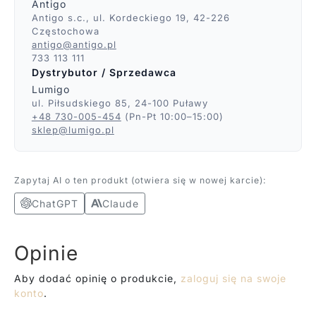
Antigo
Antigo s.c., ul. Kordeckiego 19, 42-226
Częstochowa
antigo@antigo.pl
733 113 111
Dystrybutor / Sprzedawca
Lumigo
ul. Piłsudskiego 85, 24-100 Puławy
+48 730-005-454
(Pn-Pt 10:00–15:00)
sklep@lumigo.pl
Zapytaj AI o ten produkt (otwiera się w nowej karcie):
ChatGPT
Claude
Opinie
Aby dodać opinię o produkcie,
zaloguj się na swoje
konto
.