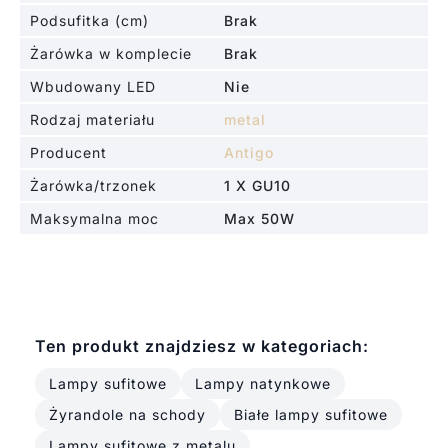
Podsufitka (cm)
Brak
Żarówka w komplecie
Brak
Wbudowany LED
Nie
Rodzaj materiału
metal
Producent
Antigo
Żarówka/trzonek
1 X GU10
Maksymalna moc
Max 50W
Ten produkt znajdziesz w kategoriach:
Lampy sufitowe
Lampy natynkowe
Żyrandole na schody
Białe lampy sufitowe
Lampy sufitowe z metalu