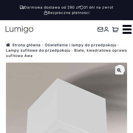
Darmowa dostawa od 290 zł
31 dni na zwrot
Bezpieczne płatności
Przejdź
Przejdź
do
do
nawigacji
treści
Strona główna
Oświetlenie i lampy do przedpokoju
Lampy sufitowe do przedpokoju
Biała, kwadratowa oprawa
sufitowa Awa
🔍