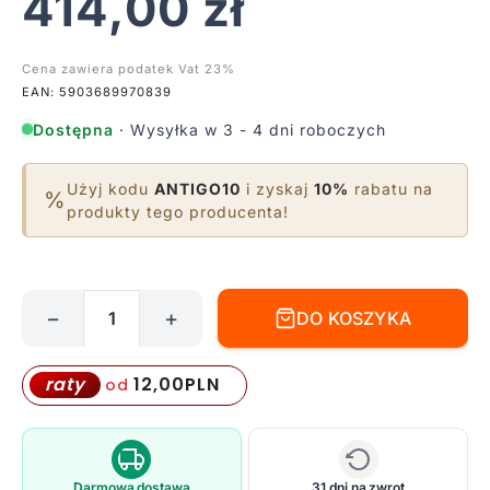
414,00
zł
Cena zawiera podatek Vat 23%
EAN: 5903689970839
Dostępna
· Wysyłka w 3 - 4 dni roboczych
Użyj kodu
ANTIGO10
i zyskaj
10%
rabatu na
%
produkty tego producenta!
−
+
DO KOSZYKA
ilość
Biała,
kwadratowa
12,00
PLN
raty
od
oprawa
sufitowa
Awa
Darmowa dostawa
31 dni na zwrot