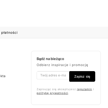
 płatności
Bądź na bieżąco
Odbierz inspiracje i promocję
ekta
Zapisz się
Zapisując się akceptujesz
regulamin
i
politykę prywatności
.