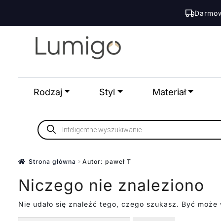
Darmow
Przejdź
Przejdź
do
do
nawigacji
treści
Rodzaj
Styl
Materiał
Wyszukiwarka
produktów
Strona główna
Autor: paweł T
Niczego nie znaleziono
Nie udało się znaleźć tego, czego szukasz. Być może 