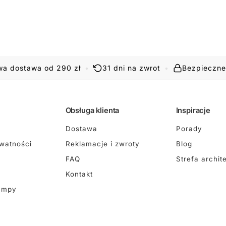
a dostawa od 290 zł
•
31 dni na zwrot
•
Bezpieczne
Obsługa klienta
Inspiracje
Dostawa
Porady
ywatności
Reklamacje i zwroty
Blog
FAQ
Strefa archit
Kontakt
ampy