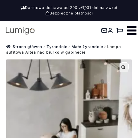
Darmowa dostawa od 290 zł
31 dni na zwrot
Bezpieczne płatności
Przejdź
Przejdź
do
do
nawigacji
treści
Strona główna
Żyrandole
Małe żyrandole
Lampa
sufitowa Altea nad biurko w gabinecie
🔍