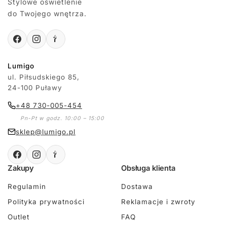
Stylowe oświetlenie
do Twojego wnętrza.
Lumigo
ul. Piłsudskiego 85,
24-100 Puławy
+48 730-005-454
Pn-Pt w godz. 10:00 – 15:00
sklep@lumigo.pl
Zakupy
Obsługa klienta
Regulamin
Dostawa
Polityka prywatności
Reklamacje i zwroty
Outlet
FAQ