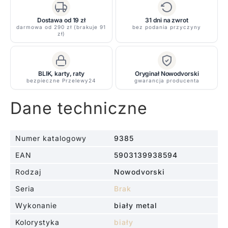
-
kolor
Dostawa od 19 zł
31 dni na zwrot
darmowa od 290 zł (brakuje 91
bez podania przyczyny
biały
zł)
-
9385
BLIK, karty, raty
Oryginał Nowodvorski
bezpieczne Przelewy24
gwarancja producenta
Dane techniczne
Numer katalogowy
9385
EAN
5903139938594
Rodzaj
Nowodvorski
Seria
Brak
Wykonanie
biały metal
Kolorystyka
biały