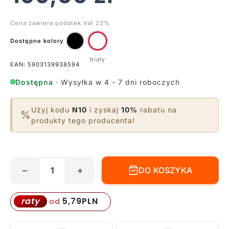
Cena zawiera podatek Vat 23%
Dostępne kolory
EAN: 5903139938594
Dostępna
· Wysyłka w 4 - 7 dni roboczych
Użyj kodu
N10
i zyskaj
10%
rabatu na
%
produkty tego producenta!
−
+
DO KOSZYKA
ilość
Oczko
-
5,79
PLN
raty
od
spot
Gap