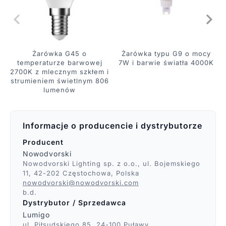
Żarówka G45 o
Żarówka typu G9 o mocy
temperaturze barwowej
7W i barwie światła 4000K
2700K z mlecznym szkłem i
strumieniem świetlnym 806
lumenów
Informacje o producencie i dystrybutorze
Producent
Nowodvorski
Nowodvorski Lighting sp. z o.o., ul. Bojemskiego
11, 42-202 Częstochowa, Polska
nowodvorski@nowodvorski.com
b.d.
Dystrybutor / Sprzedawca
Lumigo
ul. Piłsudskiego 85, 24-100 Puławy