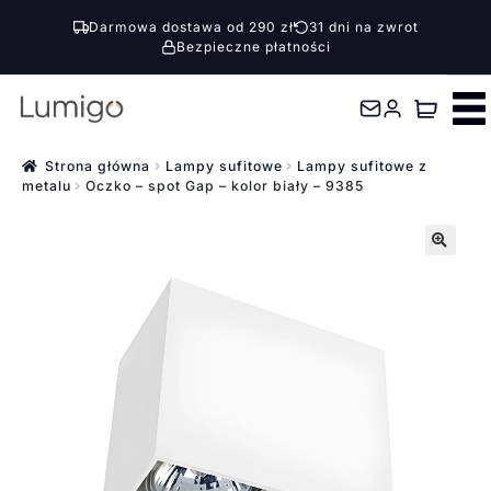
Darmowa dostawa od 290 zł
31 dni na zwrot
Bezpieczne płatności
Przejdź
Przejdź
do
do
nawigacji
treści
Strona główna
Lampy sufitowe
Lampy sufitowe z
metalu
Oczko – spot Gap – kolor biały – 9385
🔍