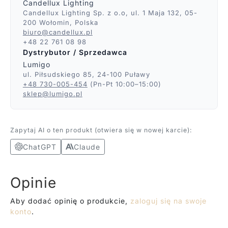
Candellux Lighting
Candellux Lighting Sp. z o.o, ul. 1 Maja 132, 05-
200 Wołomin, Polska
biuro@candellux.pl
+48 22 761 08 98
Dystrybutor / Sprzedawca
Lumigo
ul. Piłsudskiego 85, 24-100 Puławy
+48 730-005-454
(Pn-Pt 10:00–15:00)
sklep@lumigo.pl
Zapytaj AI o ten produkt (otwiera się w nowej karcie):
ChatGPT
Claude
Opinie
Aby dodać opinię o produkcie,
zaloguj się na swoje
konto
.