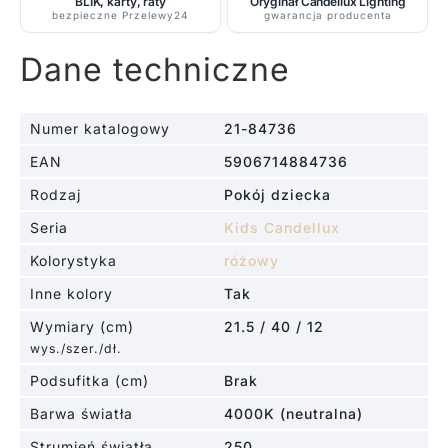
BLIK, karty, raty
Oryginał Candellux Lighting
bezpieczne Przelewy24
gwarancja producenta
Dane techniczne
Numer katalogowy
21-84736
EAN
5906714884736
Rodzaj
Pokój dziecka
Seria
Kids Candellux
Kolorystyka
różowy
Inne kolory
Tak
Wymiary (cm)
21.5 / 40 / 12
wys./szer./dł.
Podsufitka (cm)
Brak
Barwa światła
4000K (neutralna)
Strumień światła
250