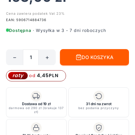
Cena zawiera podatek Vat 23%
EAN: 5906714884736
Dostępna
· Wysyłka w 3 - 7 dni roboczych
−
+
DO KOSZYKA
ilość
Różowy
kinkiet
4,45
PLN
raty
od
Bird
LED
z
praktyczną
Dostawa od 19 zł
31 dni na zwrot
darmowa od 290 zł (brakuje 137
bez podania przyczyny
półką
zł)