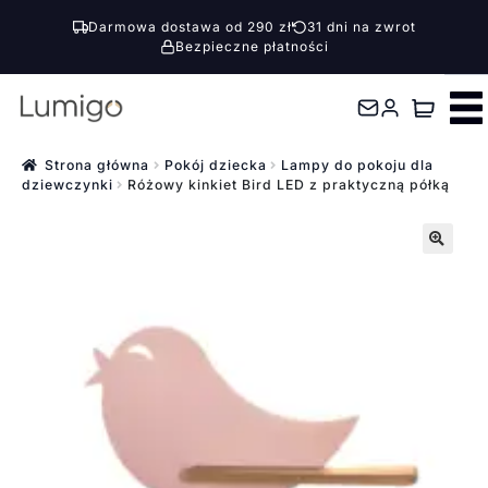
Darmowa dostawa od 290 zł
31 dni na zwrot
Bezpieczne płatności
Przejdź
Przejdź
do
do
nawigacji
treści
Strona główna
Pokój dziecka
Lampy do pokoju dla
dziewczynki
Różowy kinkiet Bird LED z praktyczną półką
🔍