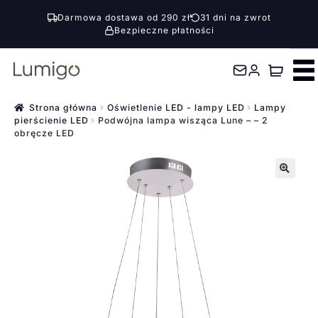
Darmowa dostawa od 290 zł
31 dni na zwrot
Bezpieczne płatności
Przejdź
Przejdź
do
do
nawigacji
treści
Strona główna
Oświetlenie LED - lampy LED
Lampy
pierścienie LED
Podwójna lampa wisząca Lune – – 2
obręcze LED
🔍