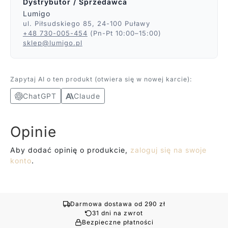
Dystrybutor / Sprzedawca
Lumigo
ul. Piłsudskiego 85, 24-100 Puławy
+48 730-005-454
(Pn-Pt 10:00–15:00)
sklep@lumigo.pl
Zapytaj AI o ten produkt (otwiera się w nowej karcie):
ChatGPT
Claude
Opinie
Aby dodać opinię o produkcie,
zaloguj się na swoje
konto
.
Darmowa dostawa od 290 zł
31 dni na zwrot
Bezpieczne płatności