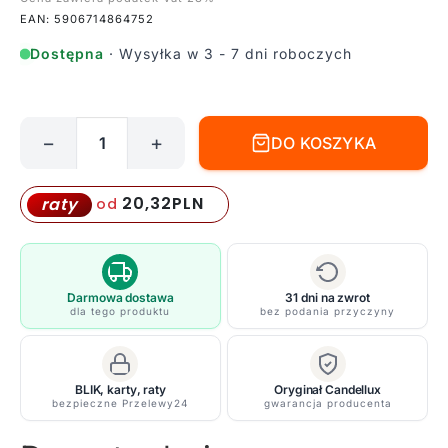
EAN: 5906714864752
Dostępna
· Wysyłka w 3 - 7 dni roboczych
−
+
DO KOSZYKA
ilość
Podwójna
lampa
20,32
PLN
raty
od
wisząca
Lune
-
-
Darmowa dostawa
31 dni na zwrot
dla tego produktu
bez podania przyczyny
2
obręcze
LED
BLIK, karty, raty
Oryginał Candellux
bezpieczne Przelewy24
gwarancja producenta