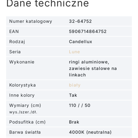
Dane techniczne
Numer katalogowy
32-64752
EAN
5906714864752
Rodzaj
Candellux
Seria
Lune
Wykonanie
ringi aluminiowe,
zawiesie stalowe na
linkach
Kolorystyka
biały
Inne kolory
Tak
Wymiary (cm)
110 / / 50
wys./szer./dł.
Podsufitka (cm)
Brak
Barwa światła
4000K (neutralna)