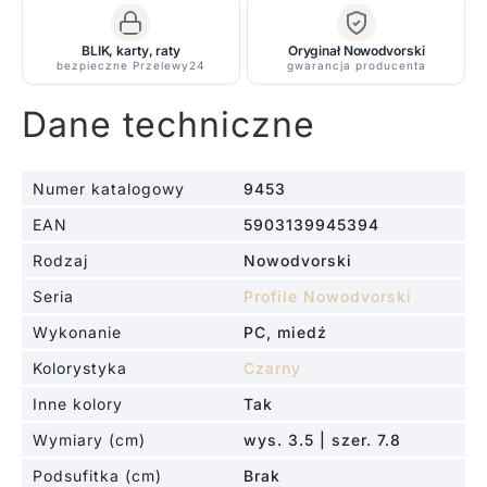
straight
connector
BLIK, karty, raty
Oryginał Nowodvorski
-
bezpieczne Przelewy24
gwarancja producenta
czarny
Dane techniczne
Numer katalogowy
9453
EAN
5903139945394
Rodzaj
Nowodvorski
Seria
Profile Nowodvorski
Wykonanie
PC, miedź
Kolorystyka
Czarny
Inne kolory
Tak
Wymiary (cm)
wys. 3.5 | szer. 7.8
Podsufitka (cm)
Brak