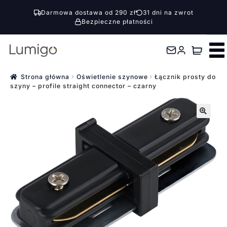
Darmowa dostawa od 290 zł
31 dni na zwrot
Bezpieczne płatności
Przejdź
Przejdź
do
do
nawigacji
treści
Strona główna
Oświetlenie szynowe
Łącznik prosty do
szyny – profile straight connector – czarny
🔍