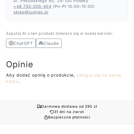
ul. Piłsudskiego 85, 24-100 Puławy
+48 730-005-454
(Pn-Pt 10:00–15:00)
sklep@lumigo.pl
Zapytaj AI o ten produkt (otwiera się w nowej karcie):
ChatGPT
Claude
Opinie
Aby dodać opinię o produkcie,
zaloguj się na swoje
konto
.
Darmowa dostawa od 290 zł
31 dni na zwrot
Bezpieczne płatności