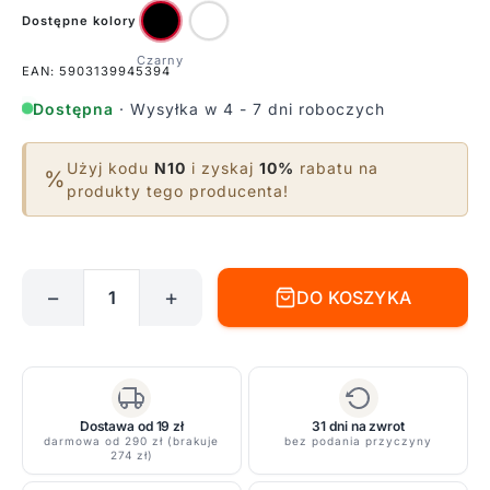
Dostępne kolory
EAN: 5903139945394
Dostępna
· Wysyłka w 4 - 7 dni roboczych
Użyj kodu
N10
i zyskaj
10%
rabatu na
%
produkty tego producenta!
−
+
DO KOSZYKA
ilość
Łącznik
prosty
do
szyny
Dostawa od 19 zł
31 dni na zwrot
-
darmowa od 290 zł (brakuje
bez podania przyczyny
274 zł)
profile